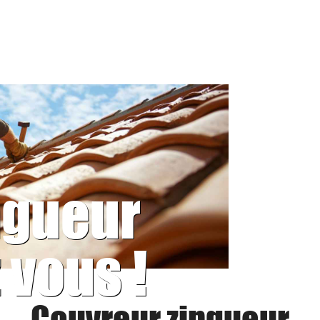
ngueur
 vous !
Couvreur zingueur