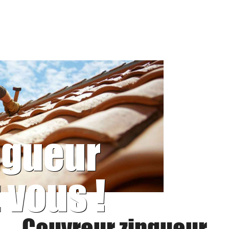
ngueur
 vous !
Couvreur zingueur