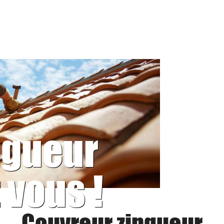
ngueur
 vous !
Couvreur zingueur