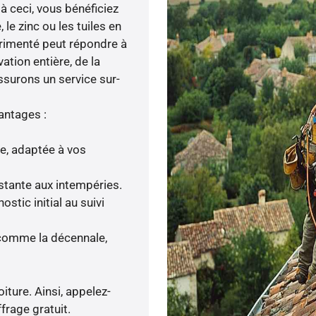
 à ceci, vous bénéficiez
le zinc ou les tuiles en
périmenté peut répondre à
ation entière, de la
ssurons un service sur-
antages :
ée, adaptée à vos
istante aux intempéries.
tic initial au suivi
 comme la décennale,
iture. Ainsi, appelez-
frage gratuit.