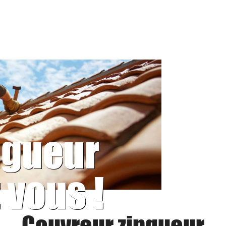
ngueur
 vous !
Couvreur zingueur