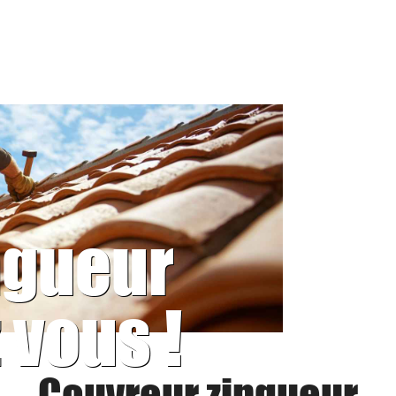
ngueur
 vous !
Couvreur zingueur