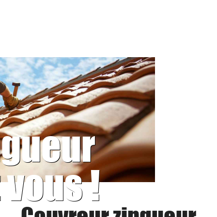
ngueur
 vous !
Couvreur zingueur