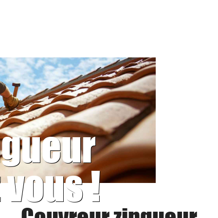
ngueur
 vous !
Couvreur zingueur