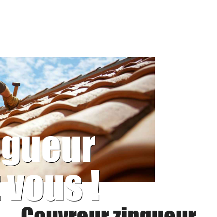
ngueur
 vous !
Couvreur zingueur