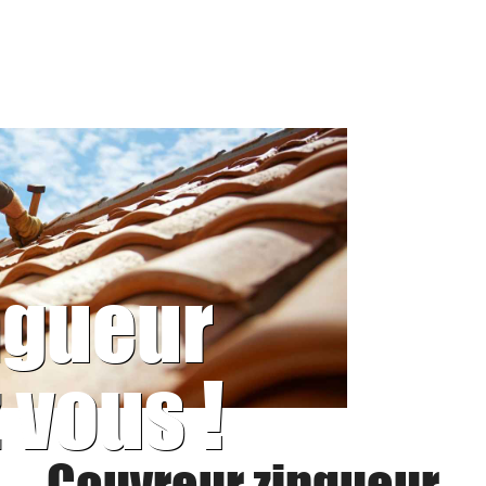
ngueur
 vous !
Couvreur zingueur