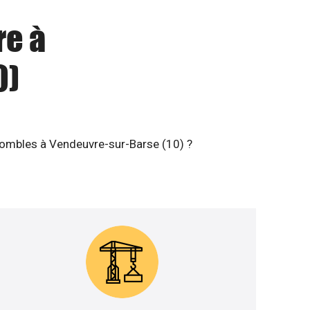
re à
0)
 combles à Vendeuvre-sur-Barse (10) ?