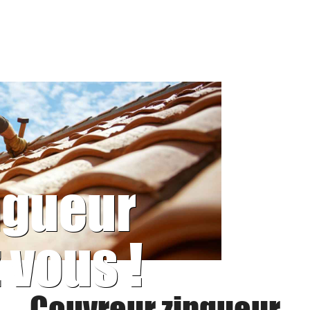
ngueur
 vous !
Couvreur zingueur