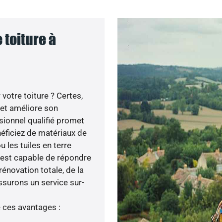
 toiture à
votre toiture ? Certes,
 et améliore son
ssionnel qualifié promet
néficiez de matériaux de
u les tuiles en terre
é est capable de répondre
rénovation totale, de la
ssurons un service sur-
e ces avantages :