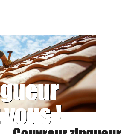
ngueur
 vous !
Couvreur zingueur