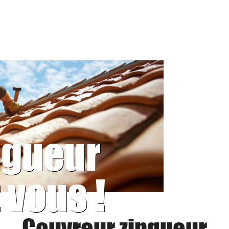
ngueur
 vous !
Couvreur zingueur