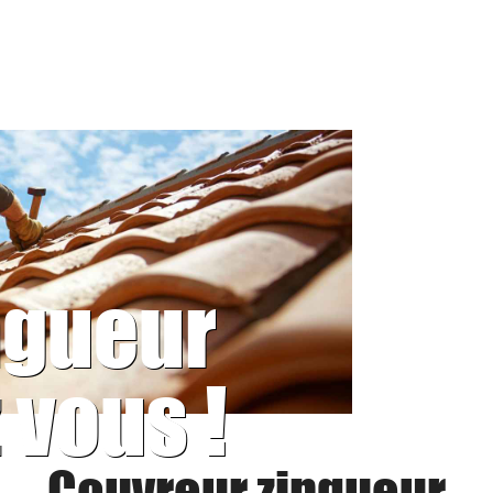
ngueur
 vous !
Couvreur zingueur