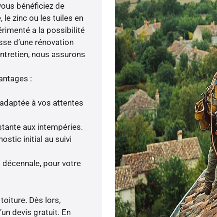
 vous bénéficiez de
e zinc ou les tuiles en
rimenté a la possibilité
isse d’une rénovation
entretien, nous assurons
antages :
adaptée à vos attentes
istante aux intempéries.
tic initial au suivi
a décennale, pour votre
toiture. Dès lors,
’un devis gratuit. En