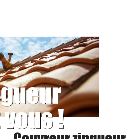
ngueur
 vous !
Couvreur zingueur