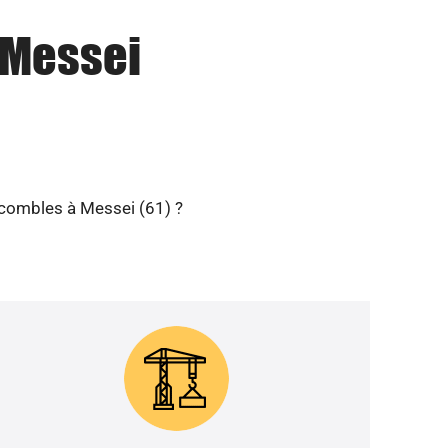
à Messei
s combles à Messei (61) ?