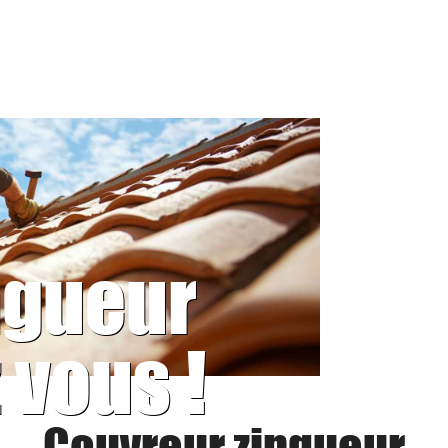
ngueur
 vous !
Couvreur zingueur