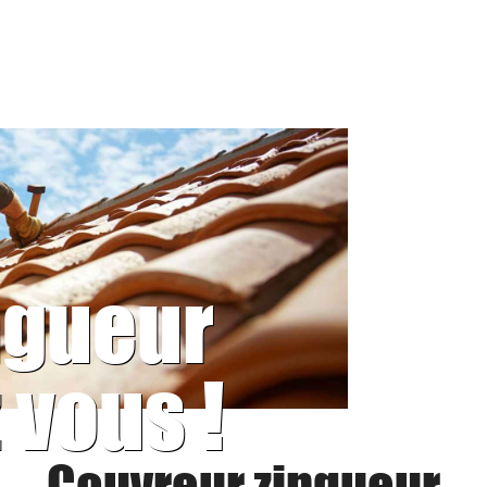
ngueur
 vous !
Couvreur zingueur