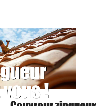
ngueur
 vous !
Couvreur zingueur