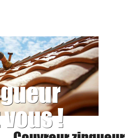
ngueur
 vous !
Couvreur zingueur