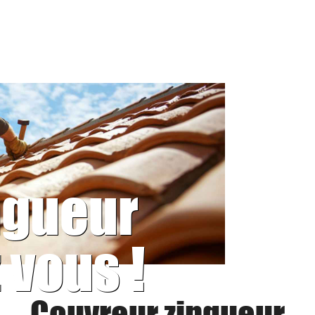
ngueur
 vous !
Couvreur zingueur