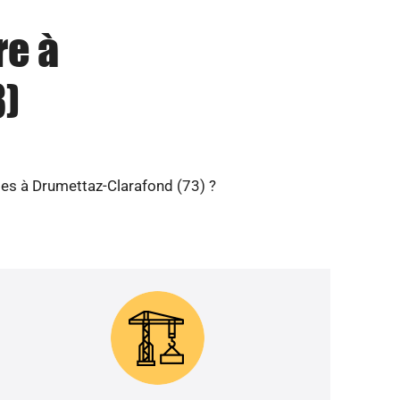
re à
3)
les à Drumettaz-Clarafond (73) ?