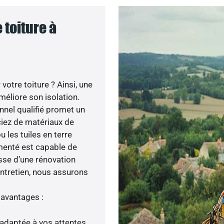
 toiture à
otre toiture ? Ainsi, une
méliore son isolation.
nnel qualifié promet un
iciez de matériaux de
u les tuiles en terre
imenté est capable de
isse d’une rénovation
entretien, nous assurons
 avantages :
adaptée à vos attentes