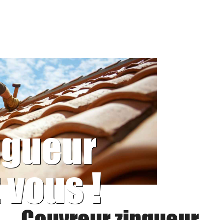
ngueur
 vous !
Couvreur zingueur