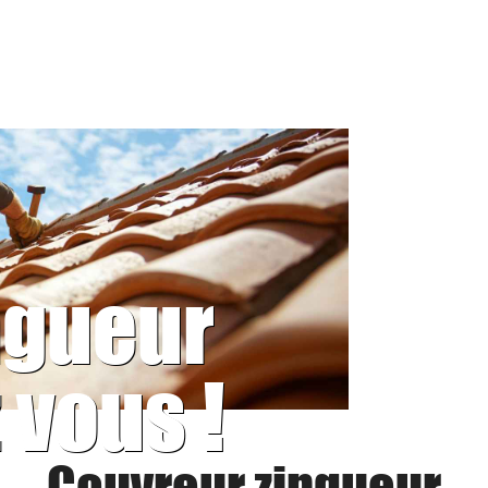
ngueur
 vous !
Couvreur zingueur