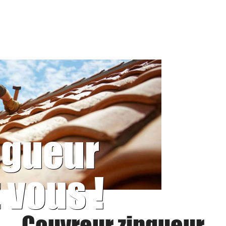
ngueur
 vous !
Couvreur zingueur