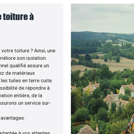
 toiture à
otre toiture ? Ainsi, une
éliore son isolation.
nel qualifié assure un
iez de matériaux
es tuiles en terre cuite.
ssibilité de répondre à
ation entière, de la
ssurons un service sur-
 avantages :
adaptée à vos attentes