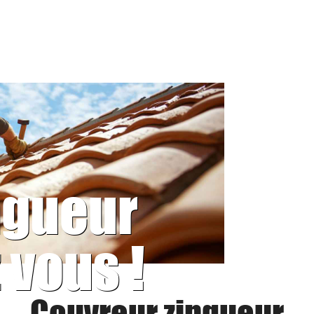
ngueur
 vous !
Couvreur zingueur