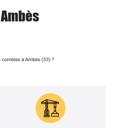
à Ambès
os combles à Ambès (33) ?