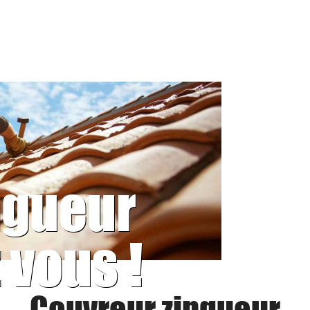
ngueur
 vous !
Couvreur zingueur