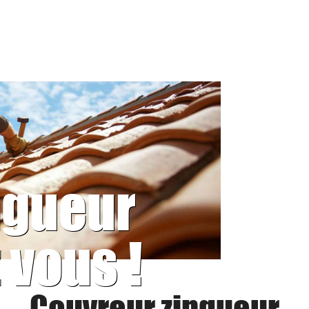
ngueur
 vous !
Couvreur zingueur