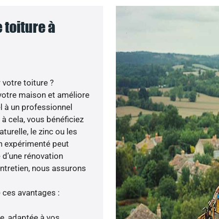
 toiture à
votre toiture ?
votre maison et améliore
el à un professionnel
e à cela, vous bénéficiez
urelle, le zinc ou les
san expérimenté peut
e d’une rénovation
entretien, nous assurons
e ces avantages :
ée, adaptée à vos