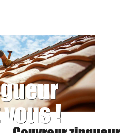
ngueur
 vous !
Couvreur zingueur