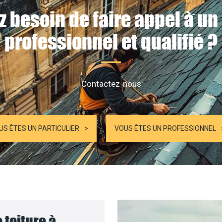
z besoin de faire appel à un
professionnel et qualifié ?
Contactez-nous
US ÊTES UN PARTICULIER
VOUS ÊTES UN PROFESSIONNEL
 toiture à