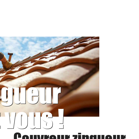
ngueur
 vous !
Couvreur zingueur