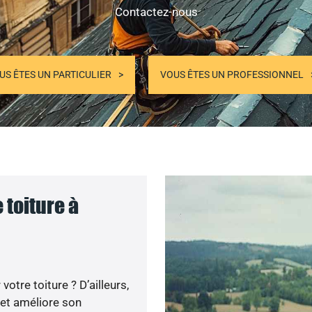
Contactez-nous
US ÊTES UN PARTICULIER
VOUS ÊTES UN PROFESSIONNEL
 toiture à
otre toiture ? D’ailleurs,
 et améliore son