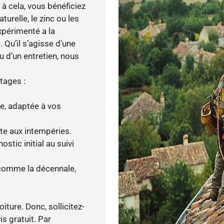
e à cela, vous bénéficiez
urelle, le zinc ou les
expérimenté a la
 Qu’il s’agisse d’une
u d’un entretien, nous
tages :
ée, adaptée à vos
nte aux intempéries.
tic initial au suivi
 comme la décennale,
iture. Donc, sollicitez-
s gratuit. Par