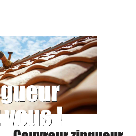
ngueur
 vous !
Couvreur zingueur