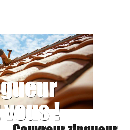
ngueur
 vous !
Couvreur zingueur